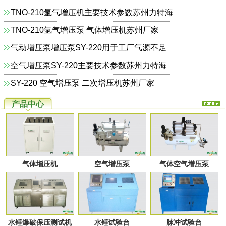
TNO-210氩气增压机主要技术参数苏州力特海
TNO-210氩气增压泵 气体增压机苏州厂家
气动增压泵增压泵SY-220用于工厂气源不足
空气增压泵SY-220主要技术参数苏州力特海
SY-220 空气增压泵 二次增压机苏州厂家
产品中心
气体增压机
空气增压泵
气体空气增压泵
水锤爆破保压测试机
水锤试验台
脉冲试验台