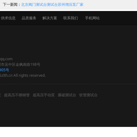
下一新闻：
北京阀门测试台测试台苏州增压泵厂家
供求信息
品质服务
解决方案
联系我们
手机网站
q.com
市吴中区金枫南路198号
905号
zlth.cn All rights reserved.
泵
超高压不锈钢管
超高压手动泵
爆破测试台
软管测试台