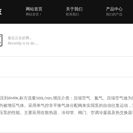
网站首页
关于我们
产品中心
网站首页！
联系我们
我们的产品
闻
最近正在折腾...
Recently is to do ...
压到
标方流量
增压介质：压缩空气、氮气。压缩空气做为
6MPA,
500L/min,
为被增压气体。采用单气控非平衡气体分配阀来实现泵的自动往复运动，
压泵的性能。主要应用在散热器、冷却管、阀门、空调冷凝器及热交换器