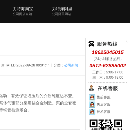
力特海淘宝
力特海阿里
公司网店直销
公司阿里网站
18625045015
（24小时服务热线）
UPTATED:2022-09-28 09:01:11 | 分类：
公司新闻
0512-62885002
工作日：9:00-17:00
周 六：9:00-18:00
驱动，有效保证增压后的介质纯度达不变。
售前客服
泵体气驱部分采用铝合金制造。泵的全套密
售后客服
等铜管检测场合。
技术客服