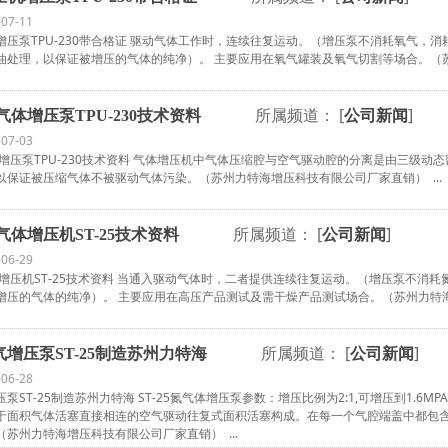
-07-11
增压泵TPU-230带合格证 驱动气体工作时，连续往复运动。（增压泵不消耗氧气，
油处理，以保证被增压的气体的纯净）。 主要应用在氧气罐装及氧气切割等场合。（苏州
所属频道： [
]
气体增压泵TPU-230技术资料
公司新闻
-07-03
体增压泵TPU-230技术资料 气体增压机中气体压缩腔与空气驱动腔的分离是由三级
以保证被压缩气体不被驱动气体污染。（苏州力特海增压科技有限公司厂家直销） ...
所属频道： [
]
气体增压机ST-25技术资料
公司新闻
-06-29
体增压机ST-25技术资料 当通入驱动气体时，二者提供连续往复运动。（增压泵不消
增压的气体的纯净）。 主要应用在高压产品测试及需干燥产品测试场合。（苏州力特海增
所属频道： [
]
增压泵ST-25制造苏州力特海
公司新闻
-06-28
ST-25制造苏州力特海 ST-25氮气体增压泵参数：增压比例为2:1,可增压到1.6MPA
于面积气体活塞直接相连的空气驱动往复式面积活塞构成。在每一个气腔端盖中都包
苏州力特海增压科技有限公司厂家直销） ...