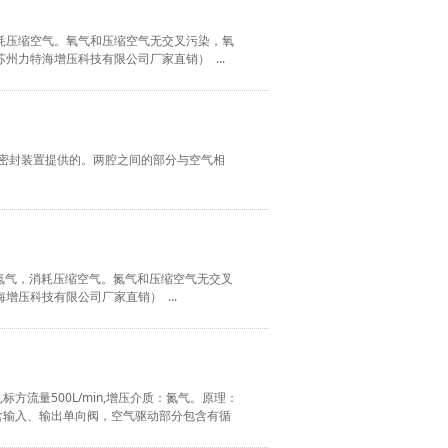
消耗压缩空气。氧气和压缩空气无交叉污染，氧
力特海增压科技有限公司厂家直销） ...
动态密封装置提供的。两腔之间的部分与空气相
耗氮气，消耗压缩空气。氮气和压缩空气无交叉
压科技有限公司厂家直销） ...
,标方流量500L/min,增压介质：氮气。原理：
含输入、输出单向阀，空气驱动部分包含有循