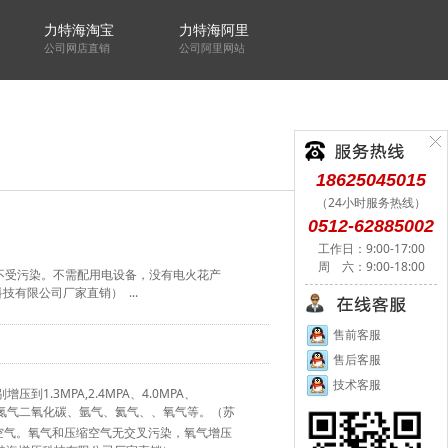
力特海淘宝
力特海阿里
公司网店直销
公司阿里网站
18625045015
（24小时服务热线）
0512-62885002
工作日：9:00-17:00
周 六：9:00-18:00
气体不受污染。不需配用电设备，没有电火花产
有限公司厂家直销） ...
售前客服
售后客服
技术客服
压到1.3MPA,2.4MPA、4.0MPA、
质：压缩空气、氮气二氧化碳、氩气、氦气、、氧气等。（苏
缩空气。氧气和压缩空气无交叉污染，氧气增压