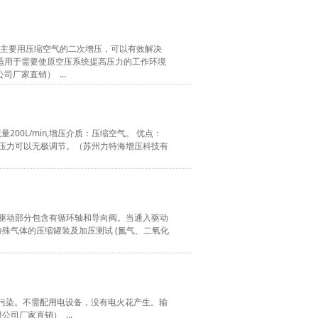
点。主要用压缩空气的二次增压，可以有效解决
适用于需要使原空压系统提高压力的工作环境
厂家直销） ...
量200L/min,增压介质：压缩空气。 优点：
出压力可以无极调节。（苏州力特海增压科技有
气驱动部分包含有循环轴和导向阀。当通入驱动
殊气体的压缩罐装及加压测试 (氮气、二氧化
不受污染。不需配用电设备，没有电火花产生。输
厂家直销） ...