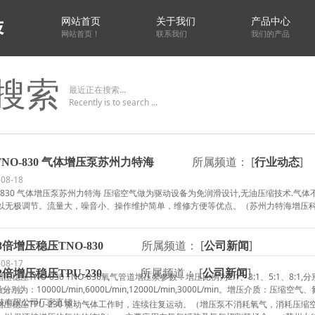
网站首页
关于我们
产品中心
网站首页！
联系我们
我们的产品
搜索
最近正在搜索...
Recently is to search ...
所属频道： [
]
NO-830 气体增压泵苏州力特海
行业动态
-08-18
-830 气体增压泵苏州力特海 压缩空气做为驱动设备为免润滑设计,无油压缩技术.
以无极调节。流量大，噪音小、操作维护简单，维修方便等优点。（苏州力特海增压科技
所属频道： [
]
倍增压稳压TNO-830
公司新闻
-08-17
所属频道： [
]
倍增压稳压TPU-230
公司新闻
稳压TNO-830 TNO-830氧气管道增压泵参数：增压比例为2:1、3:1、5:1、8:1,分别增
量分别为：10000L/min,6000L/min,12000L/min,3000L/min。增压介
-08-16
有限公司厂家直销） ...
倍增压稳压TPU-230 驱动气体工作时，连续往复运动。（增压泵不消耗氧气，消耗压