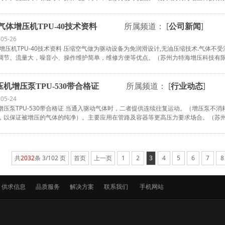
所属频道： [
]
气体增压机TPU-40技术资料
公司新闻
-05-26
增压机TPU-40技术资料 压缩空气做为驱动设备为免润滑设计,无油压缩技术.气体
调节。流量大，噪音小、操作维护简单，维修方便等优点。（苏州力特海增压科技有限公司
所属频道： [
]
机增压泵TPU-530带合格证
行业动态
-05-24
增压泵TPU-530带合格证 当通入驱动气体时，二者提供连续往复运动。（增压泵不
，以保证被增压的气体的纯净）。主要应用在管路及容器等更高压力要求场合。（苏州力
共
2032
条 3/102 页
首页
上一页
1
2
3
4
5
6
7
供求信息
品质服务
解决方案
联系我们
手机网站