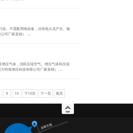
不受污染。不需配用电设备，没有电火花产生。输
厂家直销） ...
消耗增压气体，消耗压缩空气。增压气体和压缩
特海增压科技有限公司厂家直销） ...
8
9
10
下10页
下一页
尾页