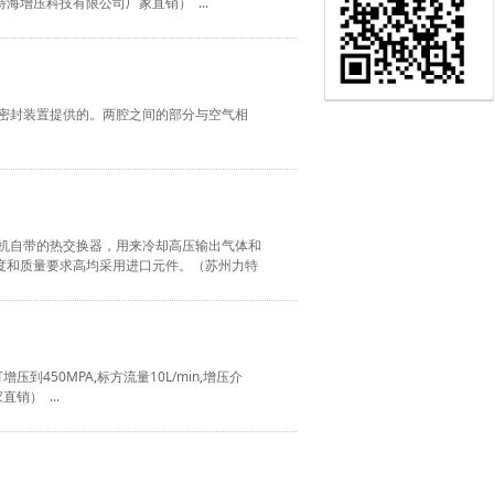
增压科技有限公司厂家直销） ...
动态密封装置提供的。两腔之间的部分与空气相
增压机自带的热交换器，用来冷却高压输出气体和
度和质量要求高均采用进口元件。（苏州力特
增压到450MPA,标方流量10L/min,增压介
） ...