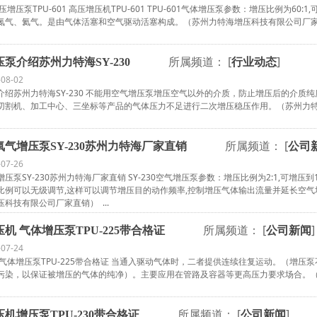
增压泵TPU-601 高压增压机TPU-601 TPU-601气体增压泵参数：增压比例为60:1,可
氮气、氦气。是由气体活塞和空气驱动活塞构成。（苏州力特海增压科技有限公司厂家直销
所属频道： [
]
泵介绍苏州力特海SY-230
行业动态
-08-02
介绍苏州力特海SY-230 不能用空气增压泵增压空气以外的介质，防止增压后的介质
切割机、加工中心、三坐标等产品的气体压力不足进行二次增压稳压作用。（苏州力特海
所属频道： [
气增压泵SY-230苏州力特海厂家直销
公司
-07-26
泵SY-230苏州力特海厂家直销 SY-230空气增压泵参数：增压比例为2:1,可增压到16M
比例可以无级调节,这样可以调节增压目的动作频率,控制增压气体输出流量并延长空气
科技有限公司厂家直销） ...
所属频道： [
]
机 气体增压泵TPU-225带合格证
公司新闻
-07-24
 气体增压泵TPU-225带合格证 当通入驱动气体时，二者提供连续往复运动。（增
污染，以保证被增压的气体的纯净）。主要应用在管路及容器等更高压力要求场合。（苏
所属频道： [
]
机增压泵TPU-230带合格证
公司新闻