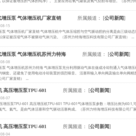
，以保证被增压的气体的纯净）。 主要应用在氧气罐装及氧气切割等场合。（苏州力特海
所属频道： [
]
0空气增压泵 气体增压机厂家直销
公司新闻
-08-15
空气增压泵 气体增压机厂家直销 气体增压机中气体压缩腔与空气驱动腔的分离是由三级
以保证被压缩气体不被驱动气体污染。（苏州力特海增压科技有限公司厂家直销） ...
所属频道： [
]
1空气增压泵 气体增压机苏州力特海
公司新闻
-08-08
空气增压泵 气体增压机苏州力特海 气体增压泵充分利用驱动气体在做成冷却剂通入气体
的钢套。还避免了使用电动冷却装置的强烈噪音。 活塞和输入单向阀及输出单向阀精
司厂家直销） ...
所属频道： [
]
 高压增压泵TPU-601
公司新闻
-08-07
增压泵TPU-601 高压增压机TPU-601 TPU-601气体增压泵参数：增压比例为60:1,可
氮气、氦气。是由气体活塞和空气驱动活塞构成。（苏州力特海增压科技有限公司厂家直销
所属频道： [
]
 高压增压泵TPU-601
公司新闻
-08-04