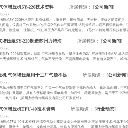
所属频道： [
]
气体增压机SY-220技术资料
公司新闻
-06-27
体增压机SY-220技术资料 具有体积小，重量轻，操作简单，无维护，维修方便等优
足问题，仅需将工作系统内的压缩空气作为气源即可.达到最终压力后不再消耗能量。
模具、热流道、 注塑机、气缸等压力不足和不稳定场合。（苏州力特海增压科技有限公司
所属频道： [
]
增压泵SY-220制造苏州力特海
公司新闻
-06-26
SY-220制造苏州力特海 空气增压泵参数：增压比例为2:1,可增压到1.6MPA,标方流
计,无油压缩技术.连续供气，气体不受污染。不需配用电设备，没有电火花产生。输
...
所属频道： [
]
压机 气体增压泵用于工厂气源不足
公司新闻
-06-25
 气体增压泵用于工厂气源不足 在每一个气体腔端盖中都包含输入、输出单向阀，空
供连续往复运动。具有方便移动操作简单易懂、加压快、稳定等特点。适用于工业及特
、氧气等) （苏州力特海增压科技有限公司厂家直销） ...
所属频道： [
]
气体增压机TPU-40技术资料
行业动态
-05-26
增压机TPU-40技术资料 压缩空气做为驱动设备为免润滑设计,无油压缩技术.气体
调节。流量大，噪音小、操作维护简单，维修方便等优点。（苏州力特海增压科技有限公司