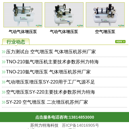
气动气体增压泵
气动气体增压泵
空气增压泵
行业动态
压力测试台 空气增压泵 气体增压机苏州厂家
TNO-210氩气增压机主要技术参数苏州力特海
TNO-210氩气增压泵 气体增压机苏州厂家
气动增压泵增压泵SY-220用于工厂气源不足
空气增压泵SY-220主要技术参数苏州力特海
SY-220 空气增压泵 二次增压机苏州厂家
点击服务电话咨询:13814853000
苏州力特海科技
苏ICP备14016905号