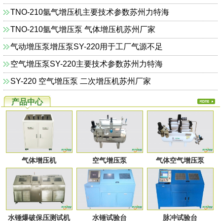
TNO-210氩气增压机主要技术参数苏州力特海
TNO-210氩气增压泵 气体增压机苏州厂家
气动增压泵增压泵SY-220用于工厂气源不足
空气增压泵SY-220主要技术参数苏州力特海
SY-220 空气增压泵 二次增压机苏州厂家
产品中心
气体增压机
空气增压泵
气体空气增压泵
水锤爆破保压测试机
水锤试验台
脉冲试验台