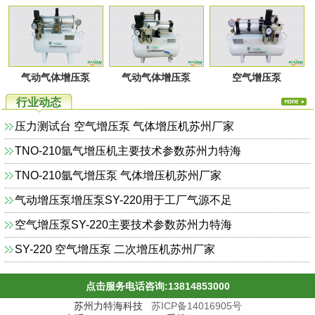
气动气体增压泵
气动气体增压泵
空气增压泵
行业动态
压力测试台 空气增压泵 气体增压机苏州厂家
TNO-210氩气增压机主要技术参数苏州力特海
TNO-210氩气增压泵 气体增压机苏州厂家
气动增压泵增压泵SY-220用于工厂气源不足
空气增压泵SY-220主要技术参数苏州力特海
SY-220 空气增压泵 二次增压机苏州厂家
点击服务电话咨询:13814853000
苏州力特海科技
苏ICP备14016905号