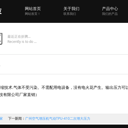
网站首页
关于我们
产品中心
网站首页！
联系我们
我们的产品
闻
最近正在折腾...
Recently is to do ...
足
压缩技术
气体不受污染。不需配用电设备，没有电火花产生。输出压力可
.
技有限公司厂家直销）
厂家
下一新闻：
广州空气增压机气动TPU-410二次增大压力