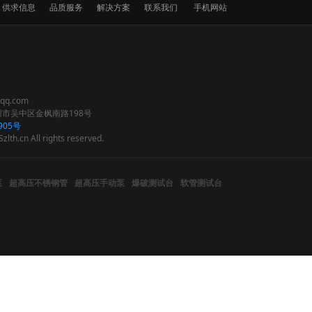
供求信息
品质服务
解决方案
联系我们
手机网站
q.com
市吴中区金枫南路198号
905号
zlth.cn All rights reserved.
泵
超高压不锈钢管
超高压手动泵
爆破测试台
软管测试台