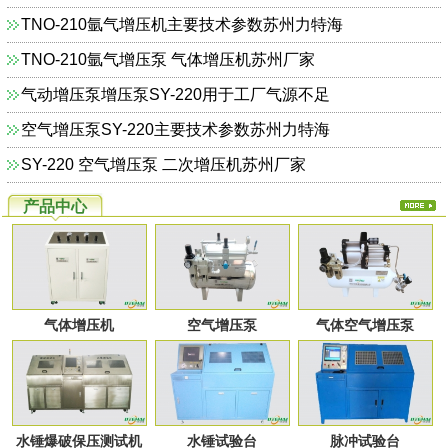
TNO-210氩气增压机主要技术参数苏州力特海
TNO-210氩气增压泵 气体增压机苏州厂家
气动增压泵增压泵SY-220用于工厂气源不足
空气增压泵SY-220主要技术参数苏州力特海
SY-220 空气增压泵 二次增压机苏州厂家
产品中心
气体增压机
空气增压泵
气体空气增压泵
水锤爆破保压测试机
水锤试验台
脉冲试验台