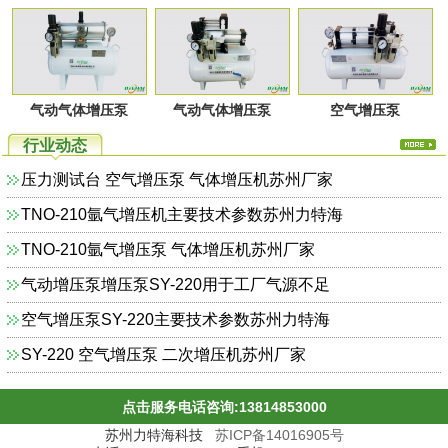
气动气体增压泵
气动气体增压泵
空气增压泵
行业动态
压力测试台 空气增压泵 气体增压机苏州厂家
TNO-210氩气增压机主要技术参数苏州力特海
TNO-210氩气增压泵 气体增压机苏州厂家
气动增压泵增压泵SY-220用于工厂气源不足
空气增压泵SY-220主要技术参数苏州力特海
SY-220 空气增压泵 二次增压机苏州厂家
点击服务电话咨询:13814853000
苏州力特海科技
苏ICP备14016905号