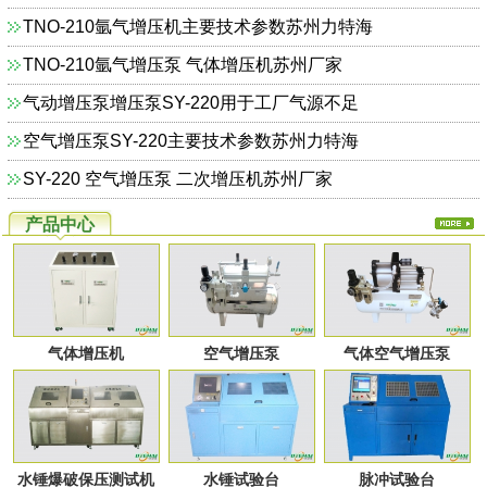
TNO-210氩气增压机主要技术参数苏州力特海
TNO-210氩气增压泵 气体增压机苏州厂家
气动增压泵增压泵SY-220用于工厂气源不足
空气增压泵SY-220主要技术参数苏州力特海
SY-220 空气增压泵 二次增压机苏州厂家
产品中心
气体增压机
空气增压泵
气体空气增压泵
水锤爆破保压测试机
水锤试验台
脉冲试验台