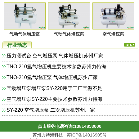
气动气体增压泵
气动气体增压泵
空气增压泵
行业动态
压力测试台 空气增压泵 气体增压机苏州厂家
TNO-210氩气增压机主要技术参数苏州力特海
TNO-210氩气增压泵 气体增压机苏州厂家
气动增压泵增压泵SY-220用于工厂气源不足
空气增压泵SY-220主要技术参数苏州力特海
SY-220 空气增压泵 二次增压机苏州厂家
点击服务电话咨询:13814853000
苏州力特海科技
苏ICP备14016905号