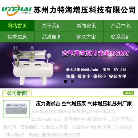
网站首页
关于我们
新闻资讯
产品中心
供求信息
品质服务
解决方案
联系我们
公司新闻
压力测试台 空气增压泵 气体增压机苏州厂家
液压制动软管∶加压速率依据标准升压速率为
103MPa/min 5、采用微机控制试验过程，实时显示试
验时间、变形曲线、试验压力等值，试验结果可自动保存，试验结果
可打印输出。断电后能自动保存试验结果。