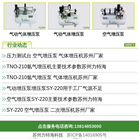
气动气体增压泵
气动气体增压泵
空气增压泵
行业动态
压力测试台 空气增压泵 气体增压机苏州厂家
TNO-210氩气增压机主要技术参数苏州力特海
TNO-210氩气增压泵 气体增压机苏州厂家
气动增压泵增压泵SY-220用于工厂气源不足
空气增压泵SY-220主要技术参数苏州力特海
SY-220 空气增压泵 二次增压机苏州厂家
点击服务电话咨询:13814853000
苏州力特海科技
苏ICP备14016905号