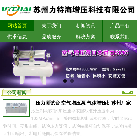
网站首页
关于我们
新闻资讯
产品中心
供求信息
品质服务
解决方案
联系我们
公司新闻
压力测试台 空气增压泵 气体增压机苏州厂家
液压制动软管∶加压速率依据标准升压速率为
103MPa/min 5、采用微机控制试验过程，实时显示试
验时间、变形曲线、试验压力等值，试验结果可自动保存，试验结果
可打印输出。断电后能自动保存试验结果。