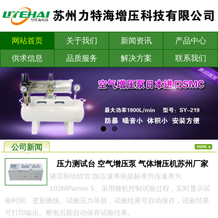
网站首页
关于我们
新闻资讯
产品中心
供求信息
品质服务
解决方案
联系我们
公司新闻
压力测试台 空气增压泵 气体增压机苏州厂家
液压制动软管∶加压速率依据标准升压速率为
103MPa/min 5、采用微机控制试验过程，实时显示试
验时间、变形曲线、试验压力等值，试验结果可自动保存，试验结果
可打印输出。断电后能自动保存试验结果。