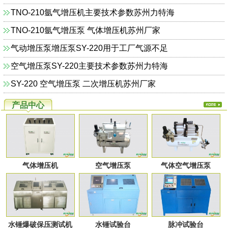
TNO-210氩气增压机主要技术参数苏州力特海
TNO-210氩气增压泵 气体增压机苏州厂家
气动增压泵增压泵SY-220用于工厂气源不足
空气增压泵SY-220主要技术参数苏州力特海
SY-220 空气增压泵 二次增压机苏州厂家
产品中心
气体增压机
空气增压泵
气体空气增压泵
水锤爆破保压测试机
水锤试验台
脉冲试验台