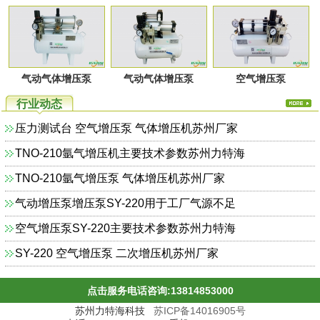
气动气体增压泵
气动气体增压泵
空气增压泵
行业动态
压力测试台 空气增压泵 气体增压机苏州厂家
TNO-210氩气增压机主要技术参数苏州力特海
TNO-210氩气增压泵 气体增压机苏州厂家
气动增压泵增压泵SY-220用于工厂气源不足
空气增压泵SY-220主要技术参数苏州力特海
SY-220 空气增压泵 二次增压机苏州厂家
点击服务电话咨询:13814853000
苏州力特海科技
苏ICP备14016905号