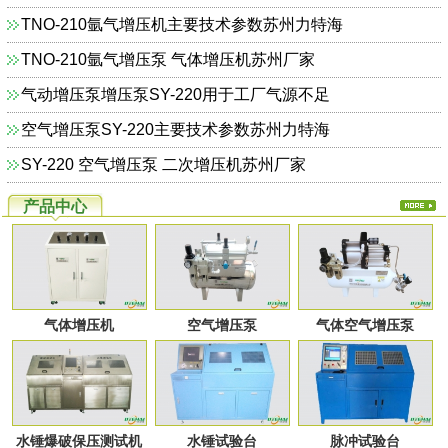
TNO-210氩气增压机主要技术参数苏州力特海
TNO-210氩气增压泵 气体增压机苏州厂家
气动增压泵增压泵SY-220用于工厂气源不足
空气增压泵SY-220主要技术参数苏州力特海
SY-220 空气增压泵 二次增压机苏州厂家
产品中心
气体增压机
空气增压泵
气体空气增压泵
水锤爆破保压测试机
水锤试验台
脉冲试验台