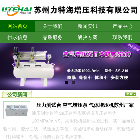
网站首页
关于我们
新闻资讯
产品中心
供求信息
品质服务
解决方案
联系我们
公司新闻
压力测试台 空气增压泵 气体增压机苏州厂家
液压制动软管∶加压速率依据标准升压速率为
103MPa/min 5、采用微机控制试验过程，实时显示试
验时间、变形曲线、试验压力等值，试验结果可自动保存，试验结果
可打印输出。断电后能自动保存试验结果。